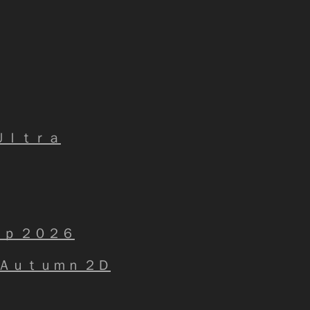
Ｕｌｔｒａ
ｉｐ ２０２６
 Ａｕｔｕｍｎ ２Ｄ