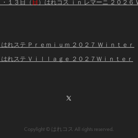
）・１３日（
日
）はれコス ｉｎ レマーニ ２０２６
）はれステ Ｐｒｅｍｉｕｍ ２０２７ Ｗｉｎｔｅｒ
）はれステ Ｖｉｌｌａｇｅ ２０２７Ｗｉｎｔｅｒ
Copylight © はれコス All rights reserved.