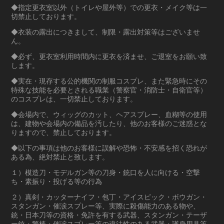
◆指定更衣室以外（トイレや屋外等）での更衣・メイク等は一
切禁止しております。
◆衣装の露出につきまして、制限・露出対策等はございませ
ん。
◆必ず、更衣室利用時間内に更衣を済ませ、ご退室をお願い致
します。
◆実在・現存する公的機関の制服コスプレ、また緊急時にその
特殊な技能を必要とされる職業（警察官・消防士・自衛官等）
のコスプレは、一切禁止しております。
◆会場内で、ウィッグのカット、ヘアスプレー、血糊等の使用
は、建物や会場内の備品を汚したり、他のお客様のご迷惑とな
りますので、禁止しております。
◆以下の事項は他のお客様に誤解や恐怖・不安感を招く恐れが
ある為、絶対禁止と致します。
１）模造刀・モデルガン等の刀身・銃口を人に向ける・空撃
ち・素振り・投げる等の行為
２）真剣・カッターナイフ・包丁・アイスピック・ボウガン・
スタンガン・催涙スプレー等、実際に殺傷能力のある物や、
銃・日本刀等の資格・免許を有する武器、スタンガン・テーザ