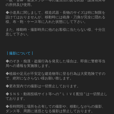
ー銃・警棒・催涙スプレー等の違法性のある武器・護身用具等
の所持及び使用。
◆小道具に関しまして、模造武器・長物のサイズは特に制限を
設けてはおりませんが、移動時には砲身・刀身が完全に隠れる
様、布・鞄・ケース等に入れた状態にして下さい。
また、移動時・撮影時共に他のお客様に当たらない様、十分注
意して下さい。
┃撮影について┃
◆のぞき・痴漢・盗撮行為を発見した場合は、即座に警察等当
局への通報を実施致します。
◆植栽や足元が不安定な建造物等に登る行為は大変危険ですの
で、絶対になさらない様お願い致します。
◆更衣室内での撮影は一切禁止しております。
◆ＳＮＳ・動画投稿サイト等への ” ＬＩＶＥ配信 ” は一切禁止し
ております。
◆長時間同じ場所を占有しての撮影や、移動しながらの撮影、
ダンス等、周囲に迷惑となる撮影は禁止しております。