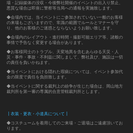
場・記録媒体の没収・今後弊社開催のイベントの出入り禁止、
悪質な場合は即座に警察等当局への通報を実施致します。
◆会場内では、当イベントにご参加されていない一般のお客様
の来場もございますので、常識の範囲でルールとマナーを守
り、他のお客様のご迷惑とならないようお願い致します。
◆会場内のレイアウト・進行時間・撮影可能エリア等、諸般の
事情で予告なく変更する場合があります。
◆お客様同士のトラブル、天変地異を含むあらゆる天災・人
災・事件・事故・不利益に関しまして、弊社及び、施設は一切
の責任を負いかねます。
◆当イベントにおける隠れた瑕疵については、イベント参加代
金の限度で責任を負担致します。
◆当イベントに関する裁判上の紛争が生じた場合は、岡山地方
裁判所を第一審の専属的合意管轄裁判所とします。
┃衣装・更衣・小道具について┃
◆コスチュームを着用してのご来場・ご退場はご遠慮頂いてお
ります。