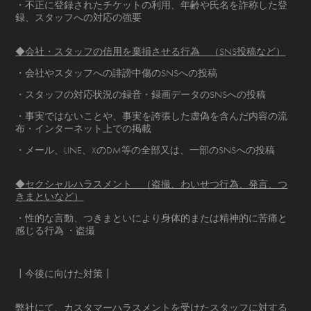
・不正に登録されたチケットの利用、年齢や氏名を詐称した登
録、スタッフへの対応の強要
◆会社・スタッフの信用を棄損させる行為 （SNS投稿など）
・会社やスタッフへの誹謗中傷のSNSへの投稿
・スタッフの対応状況の録音・録画データのSNSへの投稿
・事実ではないことや、事実を誇張した虚偽を含んだ内容の流
布・インターネット上での掲載
・メール、LINE、XのDM等の全部又は、一部のSNSへの投稿
◆セクシャルハラスメント （盗撮、わいせつ行為、発言、つ
きまといなど）
・性的な言動、つきまといにより身体的または精神的に苦痛と
感じる行為 ・盗撮
┃今後に向けた対策┃
弊社にて、カスタマーハラスメントを受けたスタッフに対する