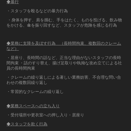
◆暴行
・スタッフを殴るなどの暴力行為
・身体を押す、肩を掴む、手をはたく、ものを投げる、飲み物
をかける、傘を振り回すなど、スタッフが危険を感じる行為
◆業務に支障を及ぼす行為 （長時間拘束、複数回のクレーム
など）
・居座り、長時間の話など、正当な理由がないスタッフの長時
間拘束 ・話のすり替え、揚げ足取りや執拗な攻め立てによる社
員の長時間拘束
・クレームの繰り返しによる著しい業務妨害、不合理な問い合
わせの複数回繰り返し
・常習的なクレームの繰り返し
◆業務スペースへの立ち入り
・受付場所や更衣室への押し入り・居座り
◆スタッフを欺く行為