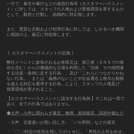
一方で、暴言や暴行などの迷惑行為等（カスタマーハラスメン
ト）に対しては、スタッフの人権および業務環境を害するもの
として、毅然と行動し、組織的に対応致します。
また、悪質な言動および犯罪行為に対しては、しかるべき機関
に相談の上、厳正に対処致します。
┃ カスタマーハラスメントの定義┃
弊社イベントに参加されるお客様又は、第三者（ＳＮＳでの発
信を含む）からの優越的な立場を利用した「法律、その他関連
する法規・条例に反する行為」、及び「これらにつながりかね
ない行為」、または「義務のないことや社会通念上相当な範囲
を超える対応を要求する行為」により、スタッフの人権及び、
就業環境が害されること。
【カスタマーハラスメントに該当する行為例 】※これは一部で
あり、全ての行為ではありません。
◆大声・小声に関わらず暴言、侮辱、差別発言、誹謗中傷など
・大声、言葉遣いが荒い話し方、「バカ野郎」などの発言
・「〇〇(特定の性別を指して)のくせに」「男性の上司を出せ」