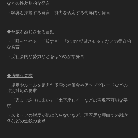
などの性差別的な発言
・容姿を揶揄する発言、能力を否定する侮辱的な発言
◆脅威を感じさせる言動
・「殴ってやる」「殺すぞ」「SNSで拡散させる」などの脅迫的
な発言
・反社会的な勢力などをほのめかす発言
◆過剰な要求
・規定やルールを超えた多額の補償金やアップグレードなどの
特別対応の要求
・「家まで謝りに来い」「土下座しろ」などの実現不可能な要
求
・スタッフの態度が気に入らないなど、理不尽な理由での慰謝
料などの金銭の要求